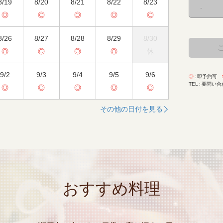
8/19
8/20
8/21
8/22
8/23
-
◎
◎
◎
◎
◎
8/26
8/27
8/28
8/29
8/30
◎
◎
◎
◎
休
9/2
9/3
9/4
9/5
9/6
◎
即予約可
TEL
要問い合
◎
◎
◎
◎
◎
その他の日付を見る
おすすめ料理