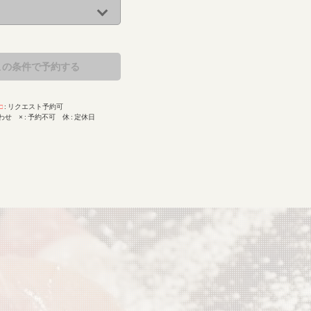
この条件で予約する
□
リクエスト予約可
わせ
×
予約不可
休
定休日