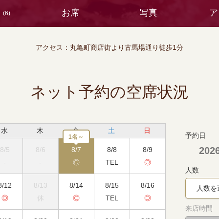
ス
お席
写真
ア
(6)
アクセス：
丸亀町商店街より古馬場通り徒歩1分
ネット予約の空席状況
水
木
金
土
日
予約日
1名～
20
8/5
8/6
8/7
8/8
8/9
-
-
◎
TEL
◎
人数
8/12
8/13
8/14
8/15
8/16
人数を
◎
休
◎
TEL
◎
来店時間