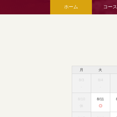
ホーム
コー
月
火
8/3
8/4
-
-
8/10
8/11
休
◎